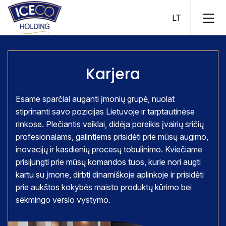
Karjera
Esame sparčiai auganti įmonių grupė, nuolat
stiprinanti savo pozicijas Lietuvoje ir tarptautinėse
ICECO Ice Cream
rinkose. Plečiantis veiklai, didėja poreikis įvairių sričių
ICECO Fish
profesionalams, galintiems prisidėti prie mūsų augimo,
inovacijų ir kasdienių procesų tobulinimo. Kviečiame
ICECO Fish Pool
prisijungti prie mūsų komandos tuos, kurie nori augti
ICECO Assets
kartu su įmone, dirbti dinamiškoje aplinkoje ir prisidėti
prie aukštos kokybės maisto produktų kūrimo bei
ICECO Trade
sėkmingo verslo vystymo.