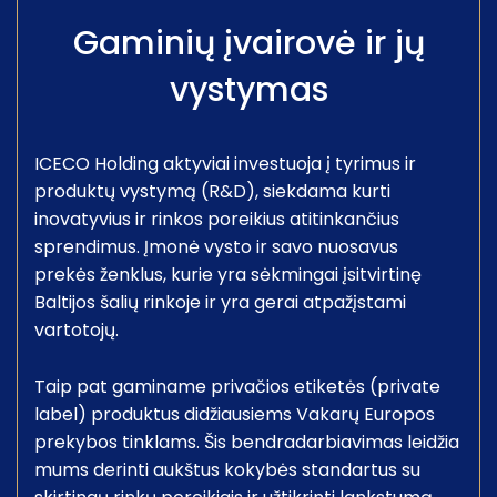
Gaminių įvairovė ir jų
vystymas
ICECO Holding aktyviai investuoja į tyrimus ir
produktų vystymą (R&D), siekdama kurti
inovatyvius ir rinkos poreikius atitinkančius
sprendimus. Įmonė vysto ir savo nuosavus
prekės ženklus, kurie yra sėkmingai įsitvirtinę
Baltijos šalių rinkoje ir yra gerai atpažįstami
vartotojų.
Taip pat gaminame privačios etiketės (private
label) produktus didžiausiems Vakarų Europos
prekybos tinklams. Šis bendradarbiavimas leidžia
mums derinti aukštus kokybės standartus su