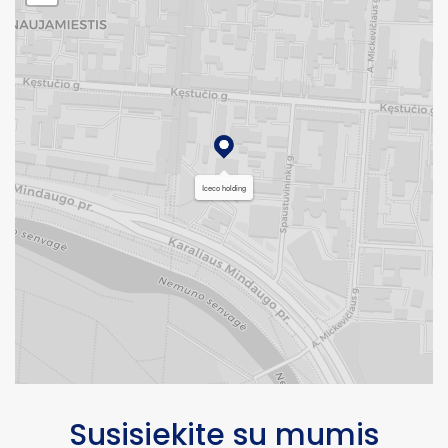
Iceco holding
Susisiekite su mumis