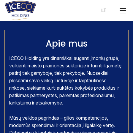
Apie mus
ICECO Holding yra dinamiškai auganti įmonių grupė,
veikianti maisto pramonės sektoriuje ir turinti ilgametę
ICECO Ice Cream
patirtį tiek gamyboje, tiek prekyboje. Nuosekliai
ICECO Fish
plėsdami savo veiklą Lietuvoje ir tarptautinėse
rinkose, siekiame kurti aukštos kokybės produktus ir
ICECO Fish Pool
patikimas partnerystes, paremtas profesionalumu,
ICECO Assets
lankstumu ir atsakomybe.
ICECO Trade
Mūsų veiklos pagrindas – gilios kompetencijos,
modernūs sprendimai ir orientacija į ilgalaikę vertę.
Dirbdami su klientais ir partneriais visame pasaulyje,