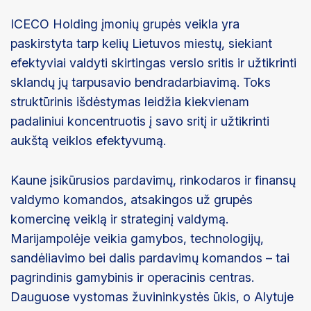
ICECO Holding įmonių grupės veikla yra
paskirstyta tarp kelių Lietuvos miestų, siekiant
efektyviai valdyti skirtingas verslo sritis ir užtikrinti
sklandų jų tarpusavio bendradarbiavimą. Toks
struktūrinis išdėstymas leidžia kiekvienam
padaliniui koncentruotis į savo sritį ir užtikrinti
aukštą veiklos efektyvumą.
Kaune įsikūrusios pardavimų, rinkodaros ir finansų
valdymo komandos, atsakingos už grupės
komercinę veiklą ir strateginį valdymą.
Marijampolėje veikia gamybos, technologijų,
sandėliavimo bei dalis pardavimų komandos – tai
pagrindinis gamybinis ir operacinis centras.
Dauguose vystomas žuvininkystės ūkis, o Alytuje