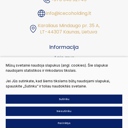
info@icecoholding.lt
Karaliaus Mindaugo pr. 35 A,
LT-44307 Kaunas, Lietuva
Informacija
Apie mus
Mūsų svetainė naudoja slapukus (angl. cookies). Šie slapukai
Karjera
naudojami statistikos ir rinkodaros tikslais.
Tvarumas
Jei Jūs sutinkate, kad šiems tikslams būtų naudojami slapukai,
spauskite „Sutinku“ ir toliau naudokitės svetaine.
Kontaktai
Sutinku
© 2026 Visos teisės saugomos
Nesutinku
Slapukų parinktys
Duomenų apsauga
Parinktys
Sukurta:
TEXUS