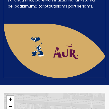
skirtingų rinkų poreikiais ir užtikrinti lankstumą
bei patikimumą tarptautiniams partneriams.
+
−