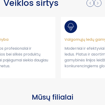
Veiklos sirtys
Valgomųjų ledų gamyba
Moderniai ir efektyviai gaminame valgomuosius
ledus. Platus ir asortimentas ir modernios
gamybinės linijos leidžia mums būti
konkurencingiems globaliai.
Mūsų filialai