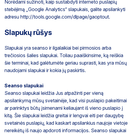
Norėdami sužinoti, kaip sustabdyti interneto puslapių
stebėjimą „Google Analytics“ slapukais, galite apsilankyti
adresu http://tools.google.com/dlpage/gaoptout.
Slapukų rūšys
Slapukai yra seanso ir ilgalaikiai bei pirmosios arba
trečiosios šalies slapukai. Toliau paaiškinsime, ką reiškia
šie terminai, kad galėtumėte geriau suprasti, kas yra mūsų
naudojami slapukai ir kokia jų paskirtis.
Seanso slapukai
Seanso slapukai leidžia Jus atpažinti per vieną
apsilankymą mūsų svetainėje, kad visi puslapio pakeitimai
ar parinktys būtų įsimenami keliaujant iš vieno puslapio į
kitą. Šie slapukai leidžia greitai ir lengvai eiti per daugybę
svetainės puslapių, kad kaskart apsilankius naujoje vietoje
nereikėtų iš naujo apdoroti informacijos. Seanso slapukai