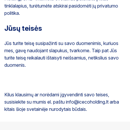
tinklalapius, turėtumėte atskirai pasidomėti jų privatumo
politika.
Jūsų teisės
Jūs turite teisę susipažinti su savo duomenimis, kuriuos
mes, gavę naudojant slapukus, tvarkome. Taip pat Jūs
turite teisę reikalauti ištaisyti neišsamius, netikslius savo
duomenis.
Kilus klausimų ar norėdami įgyvendinti savo teises,
susisiekite su mumis el. paštu info@icecoholding.lt arba
kitais šioje svetainėje nurodytais būdais.