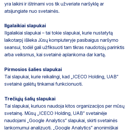
yra laikini ir ištrinami vos tik užveriate naršyklę ar
atsijungiate nuo svetainės.
Ilgalaikiai slapukai
Ilgalaikiai slapukai – tai tokie slapukai, kurie nustatytą
laikotarpį išlieka Jūsų kompiuteryje pasibaigus naršymo
seansui, todėl gali užfiksuoti tam tikras naudotojų parinktis
arba veiksmus, kai svetainė aplankoma dar kartą.
Pirmosios šalies slapukai
Tai slapukai, kurie reikalingi, kad „ICECO Holding, UAB“
svetainė galėtų tinkamai funkcionuoti.
Trečiųjų šalių slapukai
Tai slapukai, kuriuos naudoja kitos organizacijos per mūsų
svetainę. Mūsų „ICECO Holding, UAB“ svetainėje
naudojami „Google Analytics“ slapukai, skirti svetainės
lankomumui analizuoti. „Google Analytics“ anonimiškai