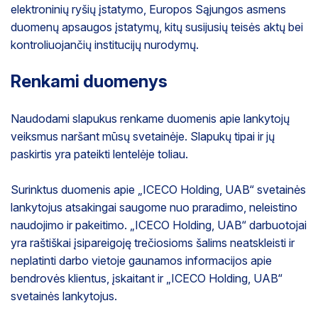
elektroninių ryšių įstatymo, Europos Sąjungos asmens
duomenų apsaugos įstatymų, kitų susijusių teisės aktų bei
kontroliuojančių institucijų nurodymų.
Renkami duomenys
Naudodami slapukus renkame duomenis apie lankytojų
veiksmus naršant mūsų svetainėje. Slapukų tipai ir jų
paskirtis yra pateikti lentelėje toliau.
Surinktus duomenis apie „ICECO Holding, UAB“ svetainės
lankytojus atsakingai saugome nuo praradimo, neleistino
naudojimo ir pakeitimo. „ICECO Holding, UAB“ darbuotojai
yra raštiškai įsipareigoję trečiosioms šalims neatskleisti ir
neplatinti darbo vietoje gaunamos informacijos apie
bendrovės klientus, įskaitant ir „ICECO Holding, UAB“
svetainės lankytojus.