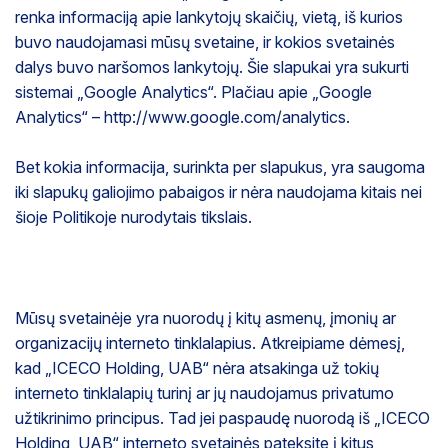
renka informaciją apie lankytojų skaičių, vietą, iš kurios
buvo naudojamasi mūsų svetaine, ir kokios svetainės
dalys buvo naršomos lankytojų. Šie slapukai yra sukurti
sistemai „Google Analytics“. Plačiau apie „Google
Analytics“ – http://www.google.com/analytics.
Bet kokia informacija, surinkta per slapukus, yra saugoma
iki slapukų galiojimo pabaigos ir nėra naudojama kitais nei
šioje Politikoje nurodytais tikslais.
Mūsų svetainėje yra nuorodų į kitų asmenų, įmonių ar
organizacijų interneto tinklalapius. Atkreipiame dėmesį,
kad „ICECO Holding, UAB“ nėra atsakinga už tokių
interneto tinklalapių turinį ar jų naudojamus privatumo
užtikrinimo principus. Tad jei paspaudę nuorodą iš „ICECO
Holding, UAB“ interneto svetainės pateksite į kitus