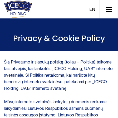
Privacy & Cookie Policy
Šią Privatumo ir slapukų politiką (toliau – Politika) taikome
ICECO Ice Cream
tais atvejais, kai lankotės „ICECO Holding, UAB“ interneto
ICECO Fish
svetainėje. Ši Politika netaikoma, kai naršote kitų
ICECO Fish Pool
bendrovių interneto svetainėse, patekdami per „ICECO
Holding, UAB“ interneto svetainę.
ICECO Assets
ICECO Trade
Mūsų interneto svetainės lankytojų duomenis renkame
laikydamiesi Lietuvos Respublikos asmens duomenų
teisinės apsaugos įstatymo, Lietuvos Respublikos