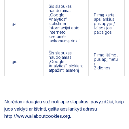
Šis slapukas
naudojamas
„Google
Pirmą kartą
Analytics“
apsilankius
_gat
statistinei
puslapyje /
informacijai apie
Iki sesijos
interneto
pabaigos
svetainės
lankomumą rinkti
Šis slapukas
Pirmo įėjimo į
naudojamas
puslapį metu
_gid
„Google
/
Analytics“, siekiant
2 dienos
atpažinti asmenį
Norėdami daugiau sužinoti apie slapukus, pavyzdžiui, kaip
juos valdyti ar ištrinti, galite apsilankyti adresu
http://www.allaboutcookies.org.