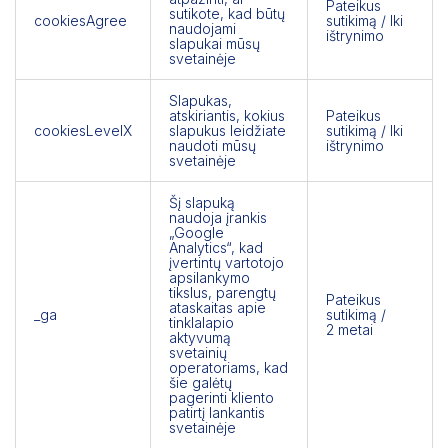
Pateikus
sutikote, kad būtų
cookiesAgree
sutikimą / Iki
naudojami
ištrynimo
slapukai mūsų
svetainėje
Slapukas,
atskiriantis, kokius
Pateikus
cookiesLevelX
slapukus leidžiate
sutikimą / Iki
naudoti mūsų
ištrynimo
svetainėje
Šį slapuką
naudoja įrankis
„Google
Analytics“, kad
įvertintų vartotojo
apsilankymo
tikslus, parengtų
Pateikus
ataskaitas apie
_ga
sutikimą /
tinklalapio
2 metai
aktyvumą
svetainių
operatoriams, kad
šie galėtų
pagerinti kliento
patirtį lankantis
svetainėje