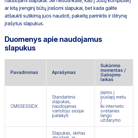
naudojami slapukai. Jei nesutinkate, kad į Jūsų kompiuterį
ar kitą įrenginį būtų įrašomi slapukai, bet kada galite
atšaukti sutikimą juos naudoti, pakeitę parinktis ir ištrynę
įrašytus slapukus.
Duomenys apie naudojamus
slapukus
Sukūrimo
momentas /
Pavadinimas
Aprašymas
Galiojimo
laikas
Įėjimo į
Standartinis
puslapį metu
slapukas,
/
CMSSESSIDX
naudojamas
Iki interneto
vartotojo sesijai
svetainės
palaikyti
lango
uždarymo
Slapukas, skirtas
atpažinti, ar