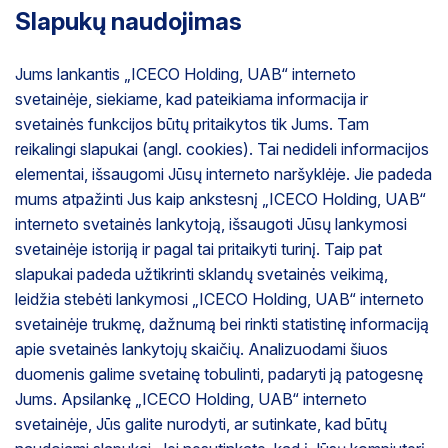
Slapukų naudojimas
Jums lankantis „ICECO Holding, UAB“ interneto
svetainėje, siekiame, kad pateikiama informacija ir
svetainės funkcijos būtų pritaikytos tik Jums. Tam
reikalingi slapukai (angl. cookies). Tai nedideli informacijos
elementai, išsaugomi Jūsų interneto naršyklėje. Jie padeda
mums atpažinti Jus kaip ankstesnį „ICECO Holding, UAB“
interneto svetainės lankytoją, išsaugoti Jūsų lankymosi
svetainėje istoriją ir pagal tai pritaikyti turinį. Taip pat
slapukai padeda užtikrinti sklandų svetainės veikimą,
leidžia stebėti lankymosi „ICECO Holding, UAB“ interneto
svetainėje trukmę, dažnumą bei rinkti statistinę informaciją
apie svetainės lankytojų skaičių. Analizuodami šiuos
duomenis galime svetainę tobulinti, padaryti ją patogesnę
Jums. Apsilankę „ICECO Holding, UAB“ interneto
svetainėje, Jūs galite nurodyti, ar sutinkate, kad būtų